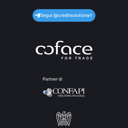
Segui @creditsolutionsrl
Partner di