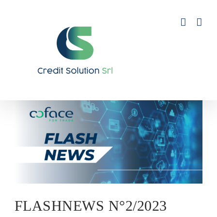
Salta
al
contenuto
Ingrandisci
immagine
FLASHNEWS N°2/2023