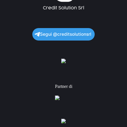
Segui @creditsolutionsrl
Partner di