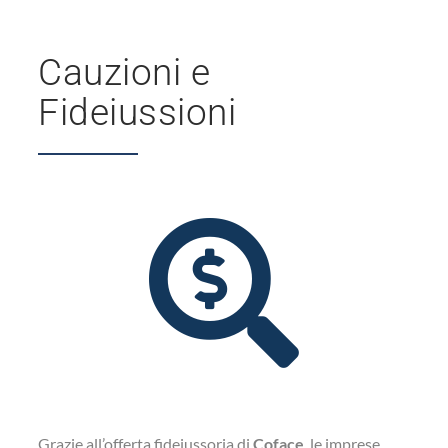
Cauzioni e
Fideiussioni
Grazie all’offerta fideiussoria di
Coface
, le imprese