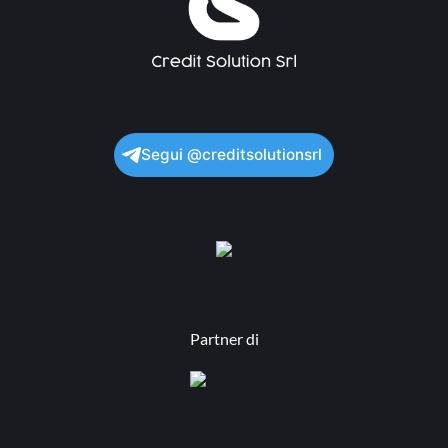
Segui @creditsolutionsrl
Partner di